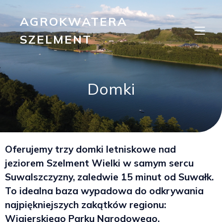
AGROKWATERA
SZELMENT
Domki
Oferujemy trzy domki letniskowe nad
jeziorem Szelment Wielki w samym sercu
Suwalszczyzny, zaledwie 15 minut od Suwałk.
To idealna baza wypadowa do odkrywania
najpiękniejszych zakątków regionu:
Wigierskiego Parku Narodowego,